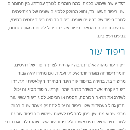
רפד עושה שימוש בכמה וכמה חומרים לצורך עבודתו. בין החומרים
ישנו ריפוד העשוי בד, והוא מחולק ללסוגים שונים של המתאימים
לצורך ריפוד של רהיטים שונים. ריפוד בד הינו ריפוד יחסית בסיסי,
וגם עלותו תהיה בהתאם. ריפוד עשוי בד יכול להיות במגוון סגנונות,
צבעים ועיצובים..
ריפוד עור
ריפוד עור מהווה אלטרנטיבה יוקרתית לצורך ריפוד של רהיטים.
חומר ריפוד זה מוגדר יותר איכותי ועמיד, וגם מחירו יהיה גבוה
מריפוד בד. בחירה בריפוד עור הינה הבחירה הקלאסית יותר. זהו
ריפוד יוקרתי אשר משדר מראה יותר יוקרתי. ריפוד מסוג זה יכול
לשדרג את מראה הכורסה, הספה או הכיסא. לסוג ריפוד עשוי עור
יתרון גדול בעמידות שלו. ריפוד זה יכול להחזיק מעמד שנים רבות
מבלי שהוא מתיישן. ניתן להחליט לעשות שימוש ב בריפוד עור גם
לצורך חידוש של רהיט אשר כולל ריפוד עור אשר שהתבלה, וגם בכדי
ליצור שינוי של מראה של רהיט אשר בבסיסו עומד ריהוט עשוי בד.