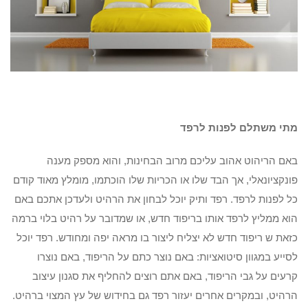
מתי משתלם לפנות לרפד
באם הריהוט אהוב עליכם מרוב הבחינות, והוא מספק מענה
פונקציונאלי, אך הבד שלו או הכריות שלו הוכתמו, מומלץ מאוד קודם
כל לפנות לרפד. רפד ותיק יוכל לבחון את הרהיט ולעדכן אתכם באם
הוא ממליץ לרפד אותו בריפוד חדש, או שמדובר על רהיט בלוי ברמה
כזאת ש ריפוד חדש לא יצליח ליצור בו מראה יפה ומחודש. רפד יוכל
לסייע במגוון סיטואציות: באם נוצר כתם על הריפוד, באם נוצרו
קרעים על גבי הריפוד, באם אתם רוצים להחליף את סגנון עיצוב
הרהיט, ובמקרים אחרים יעזור רפד גם בחידוש של עץ המצוי ברהיט.