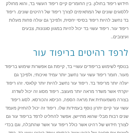
חידוש ריפוד בחולון. בין החומרים קיים ריפוד העשוי בד, והוא מחולק
ללסוגים שונים של המתאימים לצורך ריפוד של רהיטים שונים. ריפוד
בד נחשב להיות ריפוד בסיסי יחסית, ולפיכך גם עולה פחות מעלות
ריפוד עור. ריפוד עשוי בד יכול להיות במגוון סגנונות, צבעים
ועיצובים..
לרפד רהיטים בריפוד עור
בנוסף לשימוש בריפודים עשויי בד, קיימת גם אפשרות שימוש בריפוד
מעור. חומר ריפוד עשוי עור נחשב יותר עמיד ואיכותי, ולפיכך גם
יעלה יותר מריפוד בד. ריפוד עור נחשב להיות יותר קלאסי. זהו ריפוד
יוקרתי אשר משדר מראה יותר מעוצב. ריפוד מסוג זה יכול לשדרג
בצורה משמעותית את מראה הספה, הכיסא והכורסא. לסוג ריפוד
עשוי עור קיים יתרון נוסף בעמידות שלו. ריפוד זה יכול להחזיק מעמד
שנים רבות מבלי שהוא מתיישן. אפשר להחליט לרפד בריפוד עור גם
לצורך חידוש של רהיט אשר כולל ריפוד עור אשר שהתבלה, וגם בכדי
לשנות את מראה של רהיט אשר בבסיסו עומד ריהוט עשוי בד. רפד