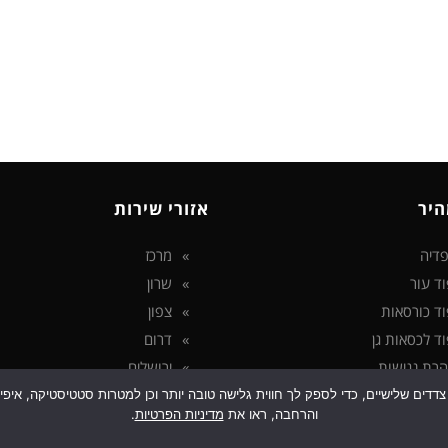
היר
אזורי שירות
דיה
מרכז
וד עור
שרון
וד כורסאות
צפון
וד לכסאות גן
דרום
רת נגישות
ירושלים
ניות פרטיות
 בטכנולוגיות איסוף מידע כגון Cookies, לרבות על ידי צדדים שלישיים, כדי לספק לך חווית גלישה טובה יותר ו
והרחבה, ראו את
מדיניות הפרטיות
.
ג