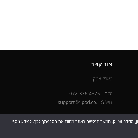
צור קשר
פארק אפק
טלפון: 072-326-4376
דוא"ל: support@ripod.co.il
כן למטרות סטטיסטיקה, איפיון, מדידה ושיווק. המשך הגלישה באתר מהווה את הסכמתך לכך. למידע נוסף