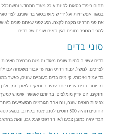
תחום ריפוד כסאות לפינת אוכל מאוד התחדש והשתכלל בש
במגוון אפשרויות ועל ידי שימוש בסוגי בד שונים. לצד סוג
את פני הרהיט מקצה לקצה. רגע לפני שאתם פונים לאיש 
להכיר מספר נתונים בגין סוגים שונים של בדים.
סוגי בדים
בדים עשויים להיות שונים מאוד זה מזה מבחינת האיכו
לצרכים. למשל, עבור רהיט המיועד עבור משפחה עם ילדי
בד עמיד ואיכותי. קיימים בדים בעוביים שונים, כאשר ב
דק יותר. בדים עבים יותר עמידים וחזקים לאורך זמן, ול
וחזקים, הם עדין מומלצים, בהיותם יאפשרו שימוש למשך
צפיפות חוטים שונה, וזה אחד הגורמים המשפיעים ביותר 
החוטים תהיה 500 חוטים לסנטימטר בקירוב. ב
הבד יהיה כמובן צבעו ו/או ההדפס שעל גבו, וזאת בהתאם