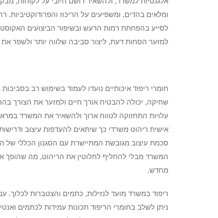
אלגנטיות למשרד, ולהשאיר רושם חיובי על לקוחות, מבקר
ומלאים בהדים, ומשפיעים על הריכוז והפרודוקטיביות. רהיט
לסייע בהפחתת רמות הרעש ובשיפור הביצועים האקוסטיים 
למזער הסחות דעת, ליצור סביבה שלווה יותר ולשפר את ה
חומרי ריפוד איכותיים נועדו לעמוד בשימוש רב בסביבות 
שחיקה, יכולה להבטיח אורך חיים ולמזער את הצורך בהחל
עלויות התחזוקה לטווח ארוך ולהשאיר את המשרד במראה 
אישית ריהוט משרדי כך שיתאים להעדפות עיצוב ודרישות ס
סכמת עיצוב מגובשת המתיישרת עם הסגנון הכללי של המ
המשרד מבלי להחליף לחלוטין את הריהוט, מה שהופך אות
מחדש.
ריפוד במשרד מועד לנזילות, כתמים והצטברות לכלוך. עם ז
ניתן לשלב בחומרי הריפוד תכונות עמידות לכתמים ואנטי-