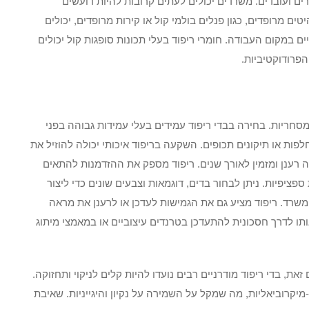
ים ועובדים. משרדים יכולים לעתים קרובות להיות רועשים
ים מרופדים, כגון פנלים בולמי קול או קירות מרופדים, יכולים
במקום העבודה. חומרי ריפוד בעלי תכונות סופגות קול יכולים
פרודוקטיביות.
מסחריות. בחירה בבדי ריפוד עמידים בעלי עמידות גבוהה בפני
פות או תיקונים תכופים. השקעה בריפוד איכותי יכולה להוזיל את
רענן ומזמין לאורך שנים. ריפוד מספק את ההזדמנות להתאים
פציפיות. ניתן לבחור בדים, דוגמאות וצבעים שונים כדי ליצור
שרד. ריפוד מציע גם את הגמישות לעדכן או לרענן את מראה
ו לדרך חסכונית להתעדכן בטרנדים עיצוביים או במאמצי מיתוג
את, בדי ריפוד מודרניים רבים נועדו להיות קלים לניקוי ותחזוקה.
מיקרוביאליות, מה שמקל על השמירה על נקיון והיגייניות. שאיבת