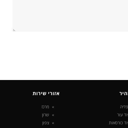
היר
אזורי שירות
דיה
מרכז
וד עור
שרון
וד כורסאות
צפון