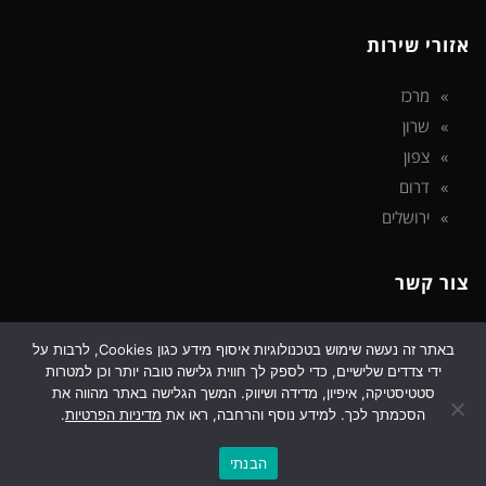
אזורי שירות
מרכז
שרון
צפון
דרום
ירושלים
צור קשר
פארק אפק
באתר זה נעשה שימוש בטכנולוגיות איסוף מידע כגון Cookies, לרבות על
ידי צדדים שלישיים, כדי לספק לך חווית גלישה טובה יותר וכן למטרות
טלפון: 072-326-4376
סטטיסטיקה, איפיון, מדידה ושיווק. המשך הגלישה באתר מהווה את
דוא"ל: support@ripod.co.il
הסכמתך לכך. למידע נוסף והרחבה, ראו את
מדיניות הפרטיות
.
גלילה
הבנתי
לראש