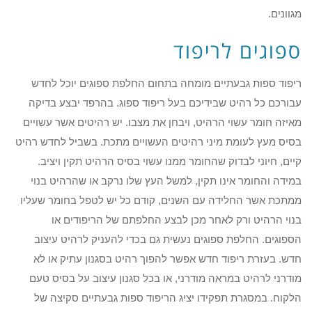
מגוונים.
ספוגים לריפוד
ריפוד ספות גבעתיים מומחה בתחום החלפת ספוגים יוכל לחדש
עבורכם כל רהיט שבידיכם בעל ריפוד ספוג. בהרפד יבצע בדיקה
מאיזה חומר עשוי הרהיט, ויבחן את מצבו. יש רהיטים אשר עשויים
בסיס מעץ לעומת מיני רהיטים העשויים מתכת. בשביל לחדש רהיט
קיים, חיוני לבדוק שהחומר ממנו עשוי בסיס הרהיט תקין ויציב.
במידה והחומר אינו תקין, למשל העץ שלו נרקב או שהרהיט בנוי
ממתכת אשר החלידה עם השנים, קודם כל יש לטפל בחומר שעליו
בנוי הרהיט ורק לאחר מכן לבצע החלפתם של הריפודים או
הספוגים. החלפת ספוגים נעשית גם בכדי להעניק לרהיט עיצוב
חדש. בעזרת ריפוד חדש אפשר להפוך רהיט בסגנון עתיק או לא
מודרני לרהיט במראה מודרני, או בכל סגנון עיצוב על בסיס טעם
הלקוח. במסגרת תפקידו יציג הריפוד ספות גבעתיים סקיצה של