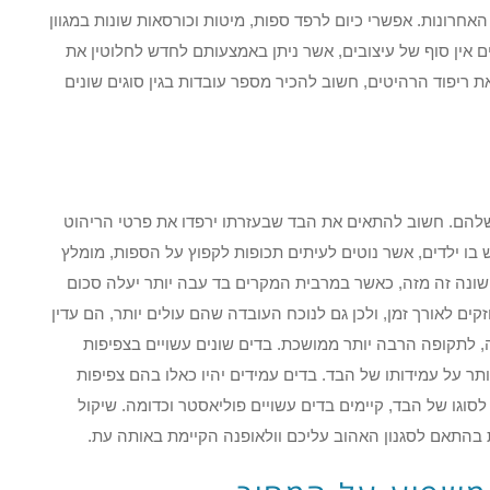
חרונות. אפשרי כיום לרפד ספות, מיטות וכורסאות שונות במגוון
מים אין סוף של עיצובים, אשר ניתן באמצעותם לחדש לחלוטין את
 ריפוד הרהיטים, חשוב להכיר מספר עובדות בגין סוגים שונים
 שלהם. חשוב להתאים את הבד שבעזרתו ירפדו את פרטי הריהוט
ו ילדים, אשר נוטים לעיתים תכופות לקפוץ על הספות, מומלץ
 השונה זה מזה, כאשר במרבית המקרים בד עבה יותר יעלה סכום
קים לאורך זמן, ולכן גם לנוכח העובדה שהם עולים יותר, הם עדין
 לתקופה הרבה יותר ממושכת. בדים שונים עשויים בצפיפות
תר על עמידותו של הבד. בדים עמידים יהיו כאלו בהם צפיפות
כל הנוגע לסוגו של הבד, קיימים בדים עשויים פוליאסטר וכדומה. שיקול
 בהתאם לסגנון האהוב עליכם וולאופנה הקיימת באותה עת.