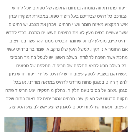
ריפוד פתח תקווה מומחה בתחום החלפה של ספוגים יוכל לחדש
עבורכם כל רהיט שבידיכם בעל ריפוד ספוג. במסגרת תפקידו יבחן
איש המקצוע מאיזה חומר עשוי הרהיט, ויבחן את מצבו. יש רהיטים
אשר עשויים בסיס מעץ לעומת רהיטים העשויים מתכת. בכדי לחדש
רהיט קיים, מומלץ לבדוק שחומר הבסיס ממנו הוא עשוי בנוי ויציב.
אם החומר אינו תקין, למשל העץ שלו נרקב או שמדובר ברהיט עשוי
מתכת אשר הפכה לחלודה, בשלב ראשון יש לטפל בחומר הבסיס
ורק בשלב הבא לבצע החלפה של הריפוד. החלפה של ספוגים
נעשית גם בשביל לספק עיצוב חדש לרהיט. על ידי ריפוד חדש ניתן
להפוך רהיט בסגנון פחות מודרני לרהיט במראה מודרני, או בכל
סגנון עיצוב על בסיס טעם הלקוח. כחלק מ תפקידו יציג הריפוד פתח
תקווה סרטוט של האופן שבו הרהיט אמור יהיה להיראות בתום שלב
העיצוב, ולאחר שהלקוח יסכים לסגנון שיוצע ייגש לביצוע הסקיצה.