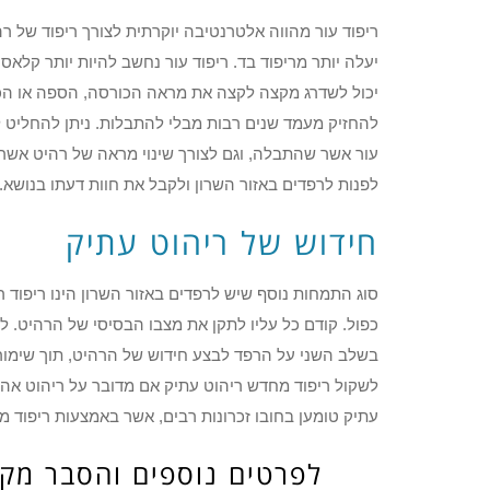
ריפוד עור מהווה אלטרנטיבה יוקרתית לצורך ריפוד של רהי
יעלה יותר מריפוד בד. ריפוד עור נחשב להיות יותר קלאסי
יכול לשדרג מקצה לקצה את מראה הכורסה, הספה או הכיסא.
להחזיק מעמד שנים רבות מבלי להתבלות. ניתן להחליט ל
עור אשר שהתבלה, וגם לצורך שינוי מראה של רהיט אשר 
לפנות לרפדים באזור השרון ולקבל את חוות דעתו בנושא.
חידוש של ריהוט עתיק
סוג התמחות נוסף שיש לרפדים באזור השרון הינו ריפוד 
כפול. קודם כל עליו לתקן את מצבו הבסיסי של הרהיט. לר
בשלב השני על הרפד לבצע חידוש של הרהיט, תוך שימור ה
לשקול ריפוד מחדש ריהוט עתיק אם מדובר על ריהוט אהוב
עתיק טומען בחובו זכרונות רבים, אשר באמצעות ריפוד 
לפרטים נוספים והסבר מקיף חייג ע