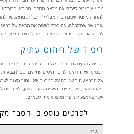
יותר מריפוד בד. בחירה בריפוד עור הינה הבחירה הקלאסית
מסוג עור יכול לשדרג את מראה הספה, הכיסא והכורסא. לסו
להחזיק מעמד שנים רבות מבלי להתבלות. מתאפשר להחל
עור אשר שהתבלה, וגם בכדי לשנות את מראה של רהיט אש
לבחור את סוג הריפוד המתאים ביותר לרהיט המצוי בידכם
ריפוד של ריהוט עתיק
רפדים עוסקים גם בריפוד של ריהוט עתיק. בסוג ריהוט ע
הבסיסי של הרהיט. לרוב רהיטים עתיקים יסבלו מבעיות 
של הרהיט, תוך שמירה על המראה שלו, ותוך מענה לצרכי
ריהוט אהוב, אשר קיים במשפחה הרבה זמן, ולא רוצים להש
אשר באמצעות ריפוד מקצועי ניתן לשמרם.
לפרטים נוספים והסבר מקיף חייג ע
שם: