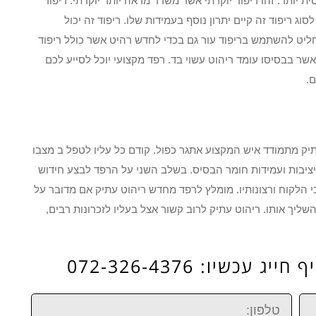
 יותר. זהו ריפוד יוקרתי אשר משדר מראה יותר יוקרתי. ריפוד
ג ריפוד זה קיים יתרון נוסף בעמידות שלו. ריפוד זה יכול
יט להשתמש בריפוד עור גם בכדי לחדש רהיט אשר כולל ריפוד
ר בבסיסו עומד ריהוט עשוי בד. רפד מקצועי יוכל לסייע לכם
.
תיק מתמודד איש המקצוע אתגר כפול. קודם כל עליו לטפל ב מצבו
יציבות ועמידות חומר הבסיס. בשלב השני על הרפד לבצע חידוש
 הלקוח ורצונותיו. מומלץ לרפד מחדש ריהוט עתיק אם מדובר על
ליך אותו. ריהוט עתיק לרוב קשור אצל בעליו לזכרונות רבים,
כשיו: 072-326-4376
טלפון: