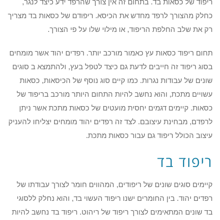
ריפוד של כסאות בד. בתחום זה אין צורך שהרפד ידע כיצד לנגר,
כחלק מהצורך לרפד מחדש את הכיסא. ריפודם של כסאות בד מצריך
רק את שלב החלפת הריפוד, או מילוי שלו על פי הצורך.
תחום ריפוד כסאות עץ כאמור מורכב יותר. רפדים יהוד אשר מומחים
בסוג ריפוד זה חייבים לדעת גם כיצד לטפל בעץ, ולהתמצא ב סוגים
שונים של עבודות נגרות. כמו קיים סוג נוסף של הכיסאות, כסאות
עשויים מתכת, והוא נחשב להיות התחום היותר מורכב בריפוד של
כסאות. קיימים דגמים יחסית מועטים של כסאות מתכת אשר ניתן
לרפדם, מבחינת עיצובם. לצד זה רפדים יהוד מומחים יצליחו להעניק
עיצוב הכולל ריפוד גם עבור כסאות מתכת.
ריפוד בד
קיימים סוגים שונים של ריפודים, המהווים חומר לצורך עבודתו של
רפדים יהוד. בין החומרים ישנו ריפוד העשוי בד, והוא נחלק ללסוגי
בד שונים המתאימים לצורך ריפוד של ריהוט. ריפוד בד נחשב להיות