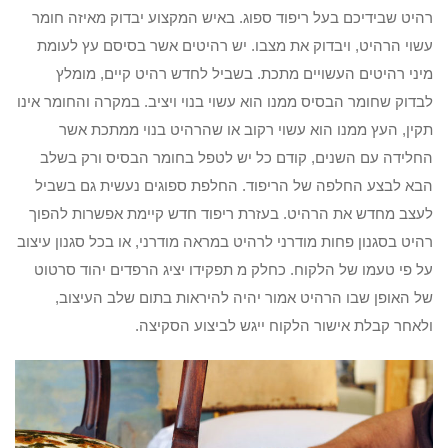
רהיט שבידיכם בעל ריפוד ספוג. באיש המקצוע יבדוק מאיזה חומר
עשוי הרהיט, ויבדוק את מצבו. יש רהיטים אשר בסיסם עץ לעומת
מיני רהיטים העשויים מתכת. בשביל לחדש רהיט קיים, מומלץ
לבדוק שחומר הבסיס ממנו הוא עשוי בנוי ויציב. במקרה והחומר אינו
תקין, העץ ממנו הוא עשוי רקוב או שהרהיט בנוי ממתכת אשר
החלידה עם השנים, קודם כל יש לטפל בחומר הבסיס ורק בשלב
הבא לבצע החלפה של הריפוד. החלפת ספוגים נעשית גם בשביל
לעצב מחדש את הרהיט. בעזרת ריפוד חדש קיימת אפשרות להפוך
רהיט בסגנון פחות מודרני לרהיט במראה מודרני, או בכל סגנון עיצוב
על פי טעמו של הלקוח. כחלק מ תפקידו יציג הרפדים יהוד סרטוט
של האופן שבו הרהיט אמור יהיה להיראות בתום שלב העיצוב,
ולאחר קבלת אישור הלקוח ייגש לביצוע הסקיצה.