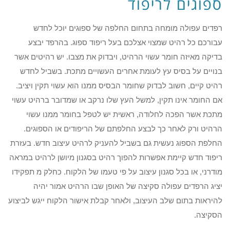
ספוגים לריפוד
רפדים עפולה מומחה בתחום החלפה של ספוגים יוכל לחדש
עבורכם כל רהיט שמצוי אצלכם בעל ריפוד ספוג. בהרפד יבצע
בדיקה מאיזה חומר עשוי הרהיט, ויבדוק את מצבו. יש רהיטים אשר
בנויים על בסיס עץ לעומת אחרים העשויים מתכת. בשביל לחדש
רהיט קיים, חשוב לבדוק שחומר הבסיס ממנו הוא עשוי תקין ויציב.
אם החומר אינו תקין, למשל העץ שלו נרקב או שמדובר ברהיט עשוי
מתכת אשר הפכה לחלודה, ראשית יש לטפל בחומר ממנו עשוי
הרהיט ורק לאחר כך לבצע החלפתם של הריפודים או הספוגים.
החלפת הספוג נעשית גם בשביל להעניק לרהיט עיצוב חדש. בעזרת
ריפוד חדש קיימת אפשרות להפוך רהיט בסגנון מיושן לרהיט במראה
מודרני, או בכל סגנון עיצוב על פי טעמו של הלקוח. כחלק מ תפקידו
יציג הרפדים עפולה סקיצה של האופן שבו הרהיט אמור יהיה
להיראות בתום שלב העיצוב, ולאחר קבלת אישור הלקוח ייגש לביצוע
הסקיצה.