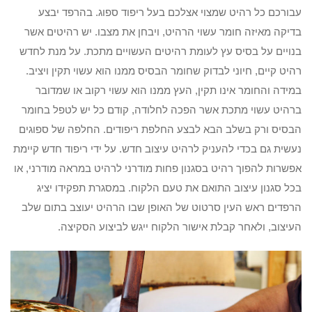
עבורכם כל רהיט שמצוי אצלכם בעל ריפוד ספוג. בהרפד יבצע
בדיקה מאיזה חומר עשוי הרהיט, ויבחן את מצבו. יש רהיטים אשר
בנויים על בסיס עץ לעומת רהיטים העשויים מתכת. על מנת לחדש
רהיט קיים, חיוני לבדוק שחומר הבסיס ממנו הוא עשוי תקין ויציב.
במידה והחומר אינו תקין, העץ ממנו הוא עשוי רקוב או שמדובר
ברהיט עשוי מתכת אשר הפכה לחלודה, קודם כל יש לטפל בחומר
הבסיס ורק בשלב הבא לבצע החלפת ריפודים. החלפה של ספוגים
נעשית גם בכדי להעניק לרהיט עיצוב חדש. על ידי ריפוד חדש קיימת
אפשרות להפוך רהיט בסגנון פחות מודרני לרהיט במראה מודרני, או
בכל סגנון עיצוב התואם את טעם הלקוח. במסגרת תפקידו יציג
הרפדים ראש העין סרטוט של האופן שבו הרהיט יעוצב בתום שלב
העיצוב, ולאחר קבלת אישור הלקוח ייגש לביצוע הסקיצה.