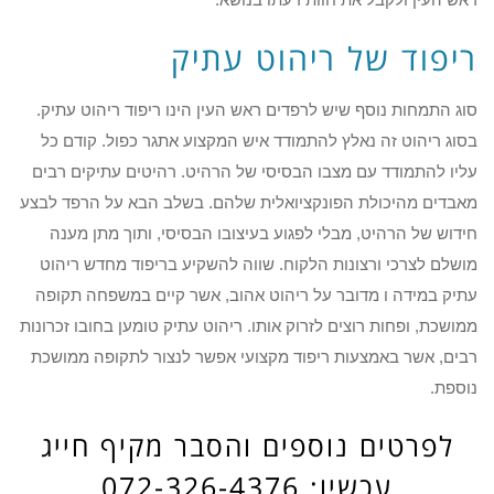
ריפוד של ריהוט עתיק
סוג התמחות נוסף שיש לרפדים ראש העין הינו ריפוד ריהוט עתיק.
בסוג ריהוט זה נאלץ להתמודד איש המקצוע אתגר כפול. קודם כל
עליו להתמודד עם מצבו הבסיסי של הרהיט. רהיטים עתיקים רבים
מאבדים מהיכולת הפונקציואלית שלהם. בשלב הבא על הרפד לבצע
חידוש של הרהיט, מבלי לפגוע בעיצובו הבסיסי, ותוך מתן מענה
מושלם לצרכי ורצונות הלקוח. שווה להשקיע בריפוד מחדש ריהוט
עתיק במידה ו מדובר על ריהוט אהוב, אשר קיים במשפחה תקופה
ממושכת, ופחות רוצים לזרוק אותו. ריהוט עתיק טומען בחובו זכרונות
רבים, אשר באמצעות ריפוד מקצועי אפשר לנצור לתקופה ממושכת
נוספת.
לפרטים נוספים והסבר מקיף חייג
עכשיו: 072-326-4376