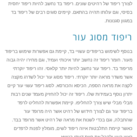
לצורך ריפוד של רהיטים שונים. ריפוד בד נחשב להיות ריפוד יחסית
בסיסי, וגם עלותו תהיה בהתאם. קיימים סוגים רבים של ריפוד בד
במגוון סגנונות.
ריפוד מסוג עור
בנוסף לשימוש בריפודים עשויי בד, קיימת גם אפשרות שימוש בריפוד
מעור. חומר ריפוד זה נחשב יותר איכותי ועמיד, וגם מחירו יהיה גבוה
מריפוד בד. ריפוד עור נחשב להיות יותר קלאסי. זהו ריפוד יוקרתי
אשר משדר מראה יותר יוקרתי. ריפוד מסוג עור יכול לשדרג מקצה
לקצה את מראה הספה, הכיסא והכורסא. לסוג ריפוד עשוי עור קיים
יתרון נוסף בעמידות שלו. ריפוד זה יכול להחזיק מעמד שנים רבות
מבלי מבלי שיש צורך להחליפו. קיימת אפשרות להחליט לרפד
בריפוד עור גם לצורך חידוש של רהיט אשר היה מרופד עור
שהתבלה, וגם בכדי לשנות את מראה של רהיט אשר מרופד בבד.
כאשר קיימת התלבטות איזה ריפוד לשים, מומלץ לפנות לרפדים
ראש העין ולקבל את חוות דעתו בנושא.