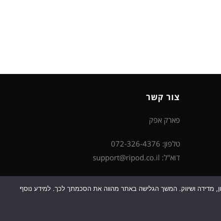
צור קשר
פארק אפק
טלפון: 072-326-4376
דוא"ל: support@ripod.co.il
כן למטרות סטטיסטיקה, איפיון, מדידה ושיווק. המשך הגלישה באתר מהווה את הסכמתך לכך. למידע נוסף