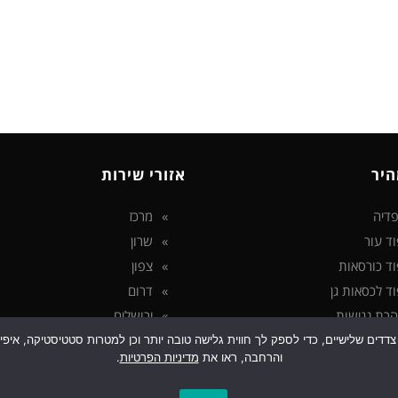
היר
אזורי שירות
דיה
מרכז
וד עור
שרון
וד כורסאות
צפון
וד לכסאות גן
דרום
רת נגישות
ירושלים
ניות פרטיות
 בטכנולוגיות איסוף מידע כגון Cookies, לרבות על ידי צדדים שלישיים, כדי לספק לך חווית גלישה טובה יותר ו
והרחבה, ראו את
מדיניות הפרטיות
.
ג
ע נוסף