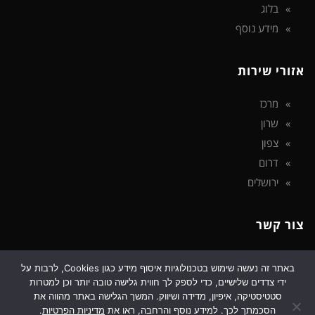
בלוג
מידע נוסף
אזורי שירות
מרכז
שרון
צפון
דרום
ירושלים
צור קשר
פארק אפק
באתר זה נעשה שימוש בטכנולוגיות איסוף מידע כגון Cookies, לרבות על
ידי צדדים שלישיים, כדי לספק לך חווית גלישה טובה יותר וכן למטרות
טלפון: 072-326-4376
סטטיסטיקה, איפיון, מדידה ושיווק. המשך הגלישה באתר מהווה את
דוא"ל: support@ripod.co.il
הסכמתך לכך. למידע נוסף והרחבה, ראו את
מדיניות הפרטיות
.