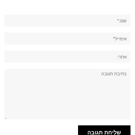
שם:*
אימייל*
אתר:
תגובה: