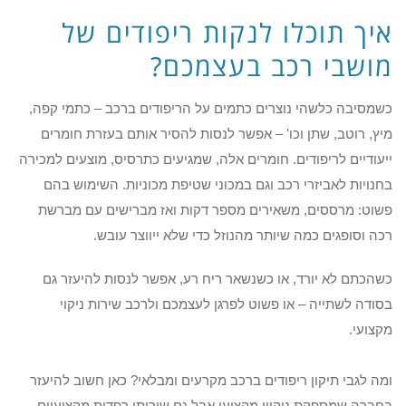
איך תוכלו לנקות ריפודים של
מושבי רכב בעצמכם?
כשמסיבה כלשהי נוצרים כתמים על הריפודים ברכב – כתמי קפה,
מיץ, רוטב, שתן וכו' – אפשר לנסות להסיר אותם בעזרת חומרים
ייעודיים לריפודים. חומרים אלה, שמגיעים כתרסיס, מוצעים למכירה
בחנויות לאביזרי רכב וגם במכוני שטיפת מכוניות. השימוש בהם
פשוט: מרססים, משאירים מספר דקות ואז מברישים עם מברשת
רכה וסופגים כמה שיותר מהנוזל כדי שלא ייווצר עובש.
כשהכתם לא יורד, או כשנשאר ריח רע, אפשר לנסות להיעזר גם
בסודה לשתייה – או פשוט לפרגן לעצמכם ולרכב שירות ניקוי
מקצועי.
ומה לגבי תיקון ריפודים ברכב מקרעים ומבלאי? כאן חשוב להיעזר
בחברה שמספקת ניקיון מקצועי אבל גם שירותי רפדות מקצועיים.