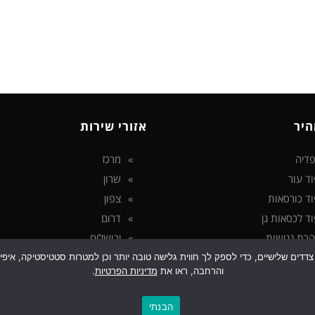
היר
אזורי שירות
דיה
מרכז
וד עור
שרון
וד כורסאות
צפון
וד לכסאות גן
דרום
רת נגישות
ירושלים
ניות פרטיות
 בטכנולוגיות איסוף מידע כגון Cookies, לרבות על ידי צדדים שלישיים, כדי לספק לך חווית גלישה טובה יותר ו
והרחבה, ראו את
מדיניות הפרטיות
.
ג
ע נוסף
הבנתי