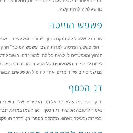
חמור במיוחד: הגללים שלה נישאים ברוח, מתעופפים בחלל
כזו שעלולה להיות קשה.
פשפש המיטה
עוד חרק שעלול להתמקם בתוך ריפודים ולא לעזוב – אלא 
– הוא פשפש המיטה. למרות השם "פשפש המיטה" חרק זה
הנחוץ ומאפשרים לו לצאת בלילה ולמצוץ דם. חשוב להדגיש
לגרום להחמרה משמעותית של הבעיה. הדברת פשפשי מיט
עם שני סוגים של חומרים, אחד לחיסול הפשפשים הבוגרי
דג הכסף
חרק נוסף שמגיע לעיתים אל תוך הריפודים שלנו הוא דג
כאמור לתגובה אלרגית, דג הכסף – או השמו במדעי, זנבזי
ובניירות (בעיקר כשהוא מתמקם בספרייה). הדרך האפקטי