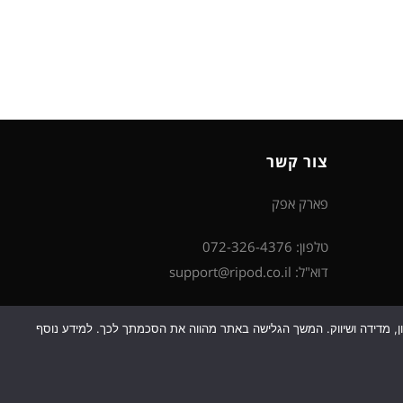
צור קשר
פארק אפק
טלפון: 072-326-4376
דוא"ל: support@ripod.co.il
כן למטרות סטטיסטיקה, איפיון, מדידה ושיווק. המשך הגלישה באתר מהווה את הסכמתך לכך. למידע נוסף