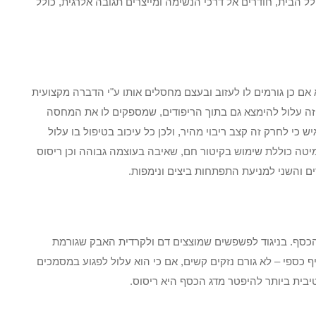
 הבית, חודרים אל דרכי הנשימה ומייצרים תגובה אלרגית, כולל
אם כן גורמים לו לעזוב ובעצם מחסלים אותו ע"י הדברה מקצועית
 עלול להימצא גם בתוך הריפודים, שמספקים לו את המחסה
 כי לחרק זה קצב ריבוי מהיר, ולכן כל עיכוב בטיפול בו עלול
ה כוללת שימוש בקיטור חם, שאיבה בעוצמה גבוהה וכן ריסוס
ם והשני למניעת התפתחות ביצים ונימפות.
 הכסף. בניגוד לפשפשים שמוצצים דם ולקרדית האבק שגורמת
ף כספי – לא גורם נזקים קשים, אם כי הוא עלול לפגוע במסמכים
בית ביותר להיפטר מדג הכסף היא ריסוס.